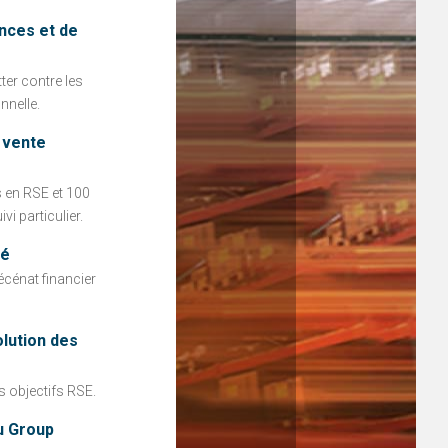
nces et de
ter contre les
nnelle.
e vente
s en RSE et 100
i particulier.
té
écénat financier
olution des
 objectifs RSE.
u Group