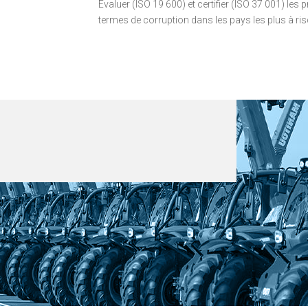
Evaluer (ISO 19 600) et certifier (ISO 37 001) les
termes de corruption dans les pays les plus à ris