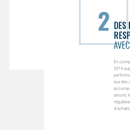
2
DES 
RES
AVEC
En compl
2014 aup
performa
eux des 
accompagn
amont, l
régulièr
d’achats