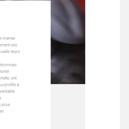
ion menée
mment ses
ueillir leurs
 désormais
olonté
helle, ont
ui profite à
véritable
a
s pour
 en