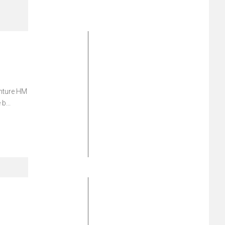
enture HM
b...