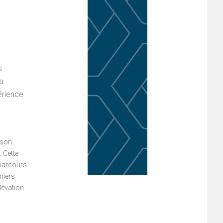
s
sa
érience
 son
. Cette
 parcours
miers
lévation