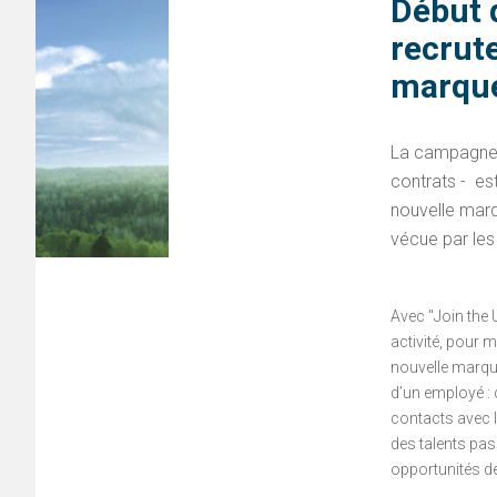
Début 
recrut
marqu
La campagne 
contrats - es
nouvelle marq
vécue par les
Avec "Join the 
activité, pour 
nouvelle marqu
d’un employé : 
contacts avec l
des talents pa
opportunités de 