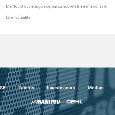
Manitou Group inaugure ce jour sa nouvelle filiale en Indonésie.
Lire l'actualité
SE
Talents
Investisseurs
Médias
|